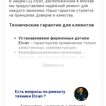
В нашем СЦ Elcan, расположенном в Москве
мы предоставляем надёжный ремонт для
каждого заказчика. Наши гарантии строятся
на принципах доверия и качества.
Технические гарантии для клиентов
Устанавливаем фирменные детали
Elcan
– гарантируем применение только
качественных комплектующих.
Квалифицированные инженеры
–
проходят постоянное обучение, что
подтверждает уровень их
Развернуть
профессионализма.
Соблюдаем сроки ремонта
– ремонт
оптического прицела Elcan SpecterDR
1x/4x DFOV14-T2 без задержек.
Гарантийное сопровождение
– все все
виды ремонта защищены сервисной
Есть вопросы по ремонту
гарантией.
техники Elcan ?