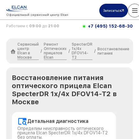
Записаться
Официальный сервисный центр Elcan
+7 (495) 152-68-30
Работаем с
09:00
до
21:00
Сервисный
Ремонт
SpecterDR
центр
Оптических
1x/4x
Восстановление
/
/
/
Elcan в
прицелов
DFOV14-
питания
Москве
Elcan
T2
Восстановление питания
оптического прицела Elcan
SpecterDR 1x/4x DFOV14-T2 в
Москве
Детальная диагностика
Определим неисправность оптического
прицела Elcan SpecterDR 1x/4x DFOV14-T2
без оплаты.