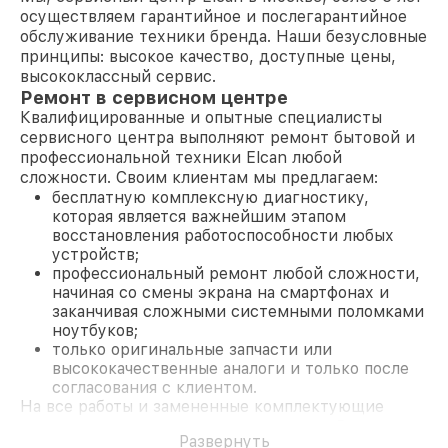
осуществляем гарантийное и послегарантийное
обслуживание техники бренда. Наши безусловные
принципы: высокое качество, доступные цены,
высококлассный сервис.
Ремонт в сервисном центре
Квалифицированные и опытные специалисты
сервисного центра выполняют ремонт бытовой и
профессиональной техники Elcan любой
сложности. Своим клиентам мы предлагаем:
бесплатную комплексную диагностику,
которая является важнейшим этапом
восстановления работоспособности любых
устройств;
профессиональный ремонт любой сложности,
начиная со смены экрана на смартфонах и
заканчивая сложными системными поломками
ноутбуков;
только оригинальные запчасти или
высококачественные аналоги и только после
согласования с клиентом.
На все работы и замененные комплектующие
предоставляется длительная гарантия. В случае
Развернуть
поломки по условиям гарантии, мы бесплатно