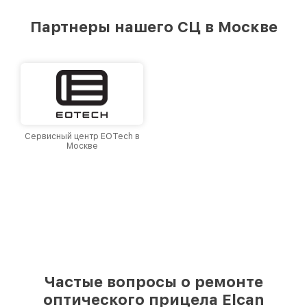
предоставляемых услуг. Наша цель — стать
лучшим сервисным центром Elcan в городе
Партнеры нашего СЦ в Москве
Москве, постоянно повышая уровень доверия
и лояльности наших клиентов.
Сервисный центр EOTech в
Москве
Частые вопросы о ремонте
оптического прицела Elcan