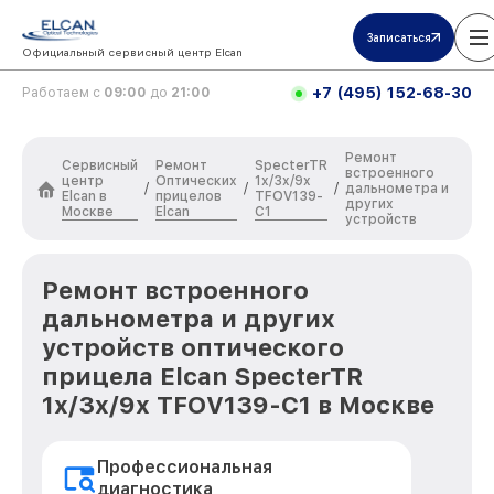
Записаться
Официальный сервисный центр Elcan
+7 (495) 152-68-30
Работаем с
09:00
до
21:00
Ремонт
Сервисный
Ремонт
SpecterTR
встроенного
центр
Оптических
1x/3x/9x
/
/
/
дальнометра и
Elcan в
прицелов
TFOV139-
других
Москве
Elcan
C1
устройств
Ремонт встроенного
дальнометра и других
устройств оптического
прицела Elcan SpecterTR
1x/3x/9x TFOV139-C1 в Москве
Профессиональная
диагностика