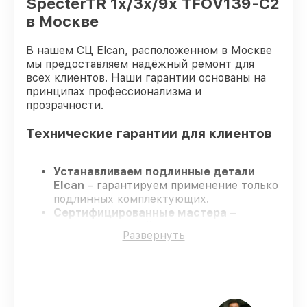
SpecterTR 1x/3x/9x TFOV139-C2
в Москве
В нашем СЦ Elcan, расположенном в Москве
мы предоставляем надёжный ремонт для
всех клиентов. Наши гарантии основаны на
принципах профессионализма и
прозрачности.
Технические гарантии для клиентов
Устанавливаем подлинные детали
Elcan
– гарантируем применение только
подлинных комплектующих.
Сертифицированные мастера
–
проходят строгий отбор, что
Развернуть
обеспечивает надёжную работу
устройства после ремонта.
Заканчиваем ремонт в четко
оговоренные сроки
– ремонт
оптического прицела Elcan SpecterTR