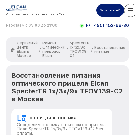
Записаться
Официальный сервисный центр Elcan
+7 (495) 152-68-30
Работаем с
09:00
до
21:00
Сервисный
Ремонт
SpecterTR
центр
Оптических
1x/3x/9x
Восстановление
/
/
/
Elcan в
прицелов
TFOV139-
питания
Москве
Elcan
C2
Восстановление питания
оптического прицела Elcan
SpecterTR 1x/3x/9x TFOV139-C2
в Москве
Точная диагностика
Определим поломку оптического прицела
Elcan SpecterTR 1x/3x/9x TFOV139-C2 без
оплаты.