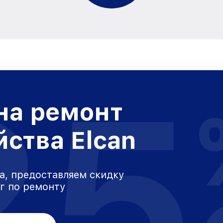
25
на ремонт
йства Elcan
а, предоставляем скидку
уг по ремонту