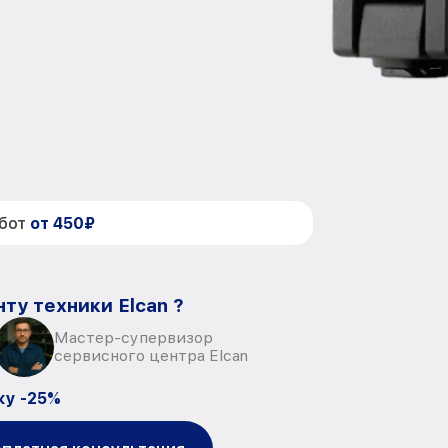
абот
от 450₽
ту техники Elcan ?
Мастер-супервизор
сервисного центра Elcan
ку -25%