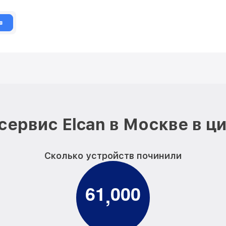
в
сервис Elcan в Москве в ц
Сколько устройств починили
6
1
0
0
0
,