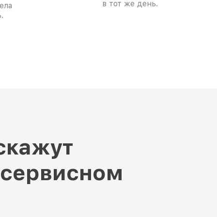
в тот же день.
ела
.
скажут
 сервисном