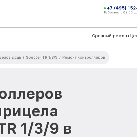
+7 (495) 152
Работаем с
09:00
д
Срочный ремонт
Це
елов Elcan
Specter TR 1/3/9
/
/
Ремонт контроллеров
оллеров
прицела
TR 1/3/9 в