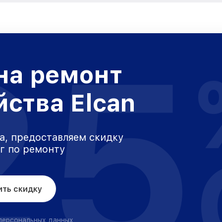
25
на ремонт
йства Elcan
а, предоставляем скидку
уг по ремонту
ить скидку
 персональных данных