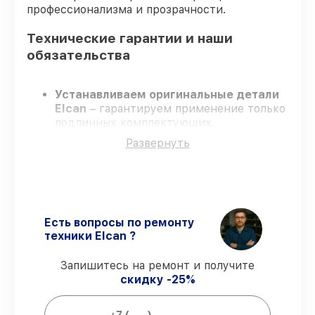
профессионализма и прозрачности.
Технические гарантии и наши
обязательства
Устанавливаем оригинальные детали
Elcan
– гарантируем применение только
подлинных комплектующих.
Сертифицированные мастера
–
Развернуть
проходят постоянное обучение, что
обеспечивает надёжную работу
устройства после ремонта.
Соблюдаем сроки ремонта
– ремонт
оптического прицела Elcan Specter TR
1/3/9 строго по договоренности.
Есть вопросы по ремонту
Поддержка после ремонта
– все
техники Elcan ?
ремонтные услуги и комплектующие
защищены официальной гарантией Elcan.
Запишитесь на ремонт и получите
скидку -25%
Мы гарантируем: