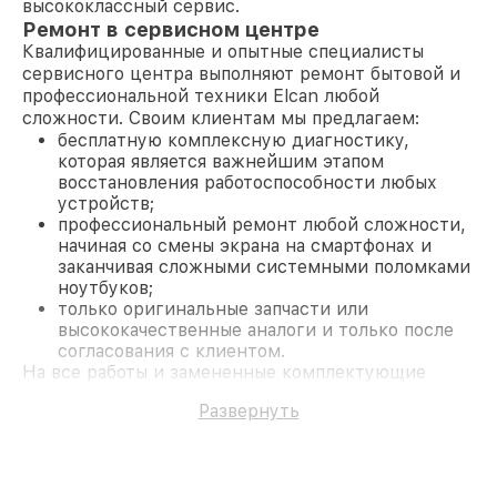
высококлассный сервис.
Ремонт в сервисном центре
Квалифицированные и опытные специалисты
сервисного центра выполняют ремонт бытовой и
профессиональной техники Elcan любой
сложности. Своим клиентам мы предлагаем:
бесплатную комплексную диагностику,
которая является важнейшим этапом
восстановления работоспособности любых
устройств;
профессиональный ремонт любой сложности,
начиная со смены экрана на смартфонах и
заканчивая сложными системными поломками
ноутбуков;
только оригинальные запчасти или
высококачественные аналоги и только после
согласования с клиентом.
На все работы и замененные комплектующие
предоставляется длительная гарантия. В случае
Развернуть
поломки по условиям гарантии, мы бесплатно
исправим ситуацию.
Наши преимущества
Преимуществами нашего сервисного центра