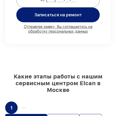
80%
работ выполняем с возможностью
Записаться на ремонт
личного присутствия владельца
90%
комплектующих Elcan имеются на
складе в Москве, остальные доступны
Отправляя заявку, Вы соглашаетесь на
для срочного заказа
обработку персональных данных
Оригинальные комплектующие Elcan и
качественные аналоги
– под любые
запросы
85%
починок занимают до 2 часов, при
незамедлительном начале работ
Какие этапы работы с нашим
сервисным центром Elcan в
Москве
1