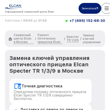
Записаться
Официальный сервисный центр Elcan
+7 (495) 152-68-30
Работаем с
09:00
до
21:00
Сервисный
Ремонт
Замена
Specter
центр Elcan
Оптических
/
/
/
ключей
TR 1/3/9
в Москве
прицелов Elcan
управления
Замена ключей управления
оптического прицела Elcan
Specter TR 1/3/9 в Москве
Точная диагностика
Определим поломку оптического прицела
Elcan Specter TR 1/3/9 совершенно
бесплатно.
Доставка от двери до двери за