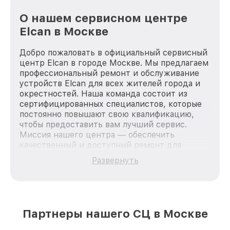
О нашем сервисном центре
Elcan в Москве
Добро пожаловать в официальный сервисный
центр Elcan в городе Москве. Мы предлагаем
профессиональный ремонт и обслуживание
устройств Elcan для всех жителей города и
окрестностей. Наша команда состоит из
сертифицированных специалистов, которые
постоянно повышают свою квалификацию,
чтобы предоставить вам лучший сервис.
Миссия нашего центра — обеспечить
качественный и доступный ремонт для
каждого пользователя продукции Elcan, вне
Развернуть
зависимости от сложности поломки. Мы
стремимся к тому, чтобы каждый клиент был
удовлетворен скоростью и качеством
предоставляемых услуг. Наша цель — стать
лучшим сервисным центром Elcan в городе
Партнеры нашего СЦ в Москве
Москве, постоянно повышая уровень доверия
и лояльности наших клиентов.