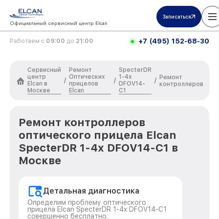
Записаться
Официальный сервисный центр Elcan
+7 (495) 152-68-30
Работаем с
09:00
до
21:00
Сервисный
Ремонт
SpecterDR
центр
Оптических
1-4x
Ремонт
/
/
/
Elcan в
прицелов
DFOV14-
контроллеров
Москве
Elcan
C1
Ремонт контроллеров
оптического прицела Elcan
SpecterDR 1-4x DFOV14-C1 в
Москве
Детальная диагностика
Определим проблему оптического
прицела Elcan SpecterDR 1-4x DFOV14-C1
совершенно бесплатно.