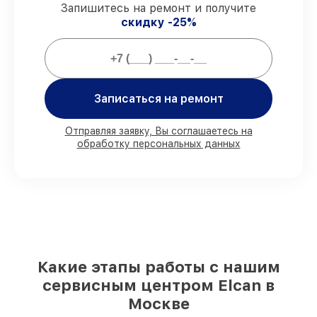
Запишитесь на ремонт и получите
Мы гарантируем:
скидку -25%
80%
ремонтов проводим в вашем
присутствии
90%
комплектующих Elcan имеются на
складе в Москве, остальные доступны
Записаться на ремонт
для срочного заказа
Фирменные детали Elcan и
Отправляя заявку, Вы соглашаетесь на
проверенные реплики
– с учётом любых
обработку персональных данных
финансовых возможностей
85%
починок занимают до 2 часов, после
приёма оптического прицела
Какие этапы работы с нашим
сервисным центром Elcan в
Москве