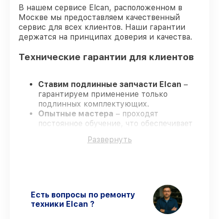
В нашем сервисе Elcan, расположенном в
Москве мы предоставляем качественный
сервис для всех клиентов. Наши гарантии
держатся на принципах доверия и качества.
Технические гарантии для клиентов
Ставим подлинные запчасти Elcan
–
гарантируем применение только
подлинных комплектующих.
Опытные мастера
– проходят
постоянное обучение, что обеспечивает
надёжную работу устройства после
Развернуть
ремонта.
Соблюдаем сроки ремонта
– ремонт
оптического прицела Elcan SpecterDR 1-
4x DFOV14-C1 без задержек.
Гарантийное сопровождение
– все
ремонтные услуги и комплектующие
Есть вопросы по ремонту
защищены сервисной гарантией.
техники Elcan ?