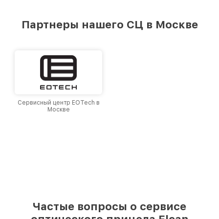
предоставляемых услуг. Наша цель — стать
лучшим сервисным центром Elcan в городе
Партнеры нашего СЦ в Москве
Москве, постоянно повышая уровень доверия
и лояльности наших клиентов.
Сервисный центр EOTech в
Москве
Частые вопросы о сервисе
оптического прицела Elcan