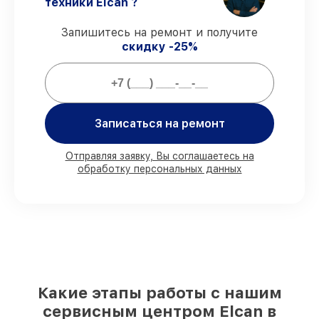
оговоренные сроки.
техники Elcan ?
Гарантийное сопровождение
– все
ремонтные услуги и комплектующие
Запишитесь на ремонт и получите
защищены сервисной гарантией.
скидку -25%
Мы гарантируем:
Записаться на ремонт
80%
работ закрываем в присутствии
клиента
90%
комплектующих Elcan имеются на
Отправляя заявку, Вы соглашаетесь на
складе в Москве, остальные доступны
обработку персональных данных
для срочного заказа
Фирменные детали Elcan и
проверенные реплики
– под любые
запросы
85%
починок выполняются в тот же день,
после приёма оптического прицела
Какие этапы работы с нашим
сервисным центром Elcan в