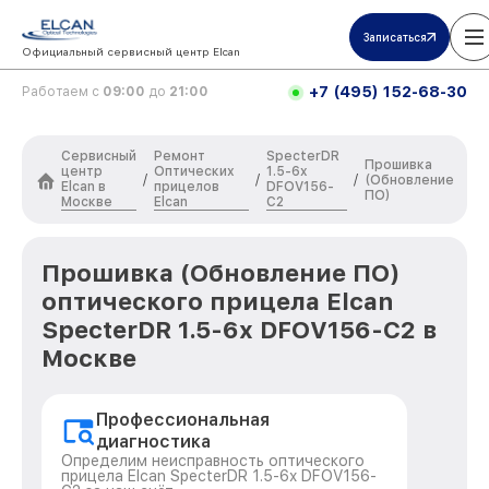
Записаться
Официальный сервисный центр Elcan
+7 (495) 152-68-30
Работаем с
09:00
до
21:00
Сервисный
Ремонт
SpecterDR
Прошивка
центр
Оптических
1.5-6x
/
/
/
(Обновление
Elcan в
прицелов
DFOV156-
ПО)
Москве
Elcan
C2
Прошивка (Обновление ПО)
оптического прицела Elcan
SpecterDR 1.5-6x DFOV156-C2 в
Москве
Профессиональная
диагностика
Определим неисправность оптического
прицела Elcan SpecterDR 1.5-6x DFOV156-