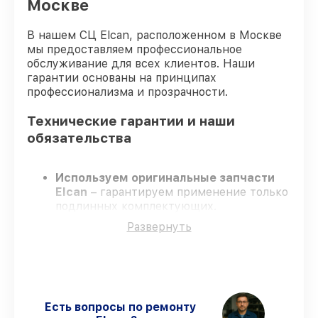
Москве
В нашем СЦ Elcan, расположенном в Москве
мы предоставляем профессиональное
обслуживание для всех клиентов. Наши
гарантии основаны на принципах
профессионализма и прозрачности.
Технические гарантии и наши
обязательства
Используем оригинальные запчасти
Elcan
– гарантируем применение только
подлинных комплектующих.
Сертифицированные мастера
–
Развернуть
проходят постоянное обучение, что
гарантирует качество выполняемых
работ.
Всегда выполняем ремонт вовремя
–
ремонт оптического прицела Elcan
SpecterDR 1.5-6x DFOV156-C2 в
Есть вопросы по ремонту