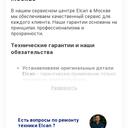
В нашем сервисном центре Elcan в Москве
мы обеспечиваем качественный сервис для
каждого клиента. Наши гарантии основаны на
принципах профессионализма и
прозрачности.
Технические гарантии и наши
обязательства
Устанавливаем оригинальные детали
Elcan
– гарантируем применение только
подлинных комплектующих.
Опытные мастера
– проходят жёсткий
Развернуть
контроль знаний и навыков, что
гарантирует качество выполняемых
работ.
Соблюдаем сроки ремонта
– ремонт
оптического прицела Elcan SpecterDR
1.5x/6x DFOV156-T2 строго по
Есть вопросы по ремонту
договоренности.
техники Elcan ?