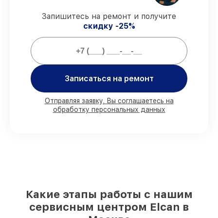
Официальная гарантия
– все все виды
ремонта защищены гарантийной
Запишитесь на ремонт и получите
поддержкой до 3 лет.
скидку -25%
Мы гарантируем:
Записаться на ремонт
80%
ремонтов закрываем с
возможностью личного присутствия
владельца
Отправляя заявку, Вы соглашаетесь на
90%
деталей Elcan готовы к установке в
обработку персональных данных
Москве, остальные доступны для
срочного заказа
Оригинальные комплектующие Elcan и
качественные аналоги
– для разного
бюджета
85%
работ выполняются в тот же день,
при незамедлительном начале работ
Какие этапы работы с нашим
сервисным центром Elcan в