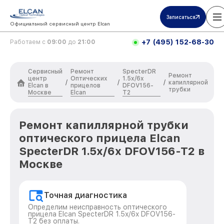
Записаться
Официальный сервисный центр Elcan
+7 (495) 152-68-30
Работаем с
09:00
до
21:00
Сервисный
Ремонт
SpecterDR
Ремонт
центр
Оптических
1.5x/6x
/
/
/
капиллярной
Elcan в
прицелов
DFOV156-
трубки
Москве
Elcan
T2
Ремонт капиллярной трубки
оптического прицела Elcan
SpecterDR 1.5x/6x DFOV156-T2 в
Москве
Точная диагностика
Определим неисправность оптического
прицела Elcan SpecterDR 1.5x/6x DFOV156-
T2 без оплаты.