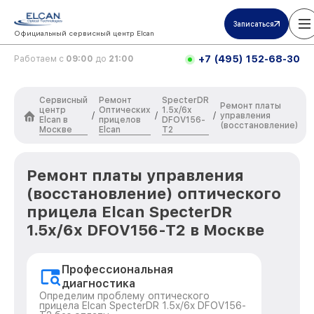
Записаться
Официальный сервисный центр Elcan
+7 (495) 152-68-30
Работаем с
09:00
до
21:00
Сервисный
Ремонт
SpecterDR
Ремонт платы
центр
Оптических
1.5x/6x
/
/
/
управления
Elcan в
прицелов
DFOV156-
(восстановление)
Москве
Elcan
T2
Ремонт платы управления
(восстановление) оптического
прицела Elcan SpecterDR
1.5x/6x DFOV156-T2 в Москве
Профессиональная
диагностика
Определим проблему оптического
прицела Elcan SpecterDR 1.5x/6x DFOV156-