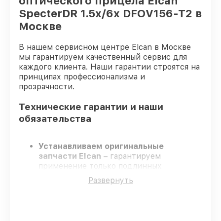
оптического прицела Elcan
SpecterDR 1.5x/6x DFOV156-T2 в
Москве
В нашем сервисном центре Elcan в Москве
мы гарантируем качественный сервис для
каждого клиента. Наши гарантии строятся на
принципах профессионализма и
прозрачности.
Технические гарантии и наши
обязательства
Устанавливаем оригинальные
запчасти Elcan
– гарантируем
применение только подлинных
комплектующих.
Развернуть
Сертифицированные специалисты
–
проходят жёсткий контроль знаний и
навыков, что обеспечивает надёжную
работу устройства после ремонта.