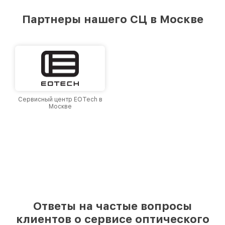
предоставляемых услуг. Наша цель — стать
лучшим сервисным центром Elcan в городе
Партнеры нашего СЦ в Москве
Москве, постоянно повышая уровень доверия
и лояльности наших клиентов.
Сервисный центр EOTech в
Москве
Ответы на частые вопросы
клиентов о сервисе оптического