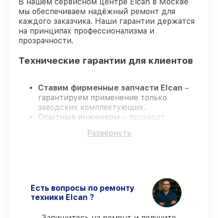
В нашем сервисном центре Elcan в Москве
мы обеспечиваем надёжный ремонт для
каждого заказчика. Наши гарантии держатся
на принципах профессионализма и
прозрачности.
Технические гарантии для клиентов
Ставим фирменные запчасти Elcan
–
гарантируем применение только
заводских комплектующих.
Опытные инженеры
– проходят
постоянное обучение, что подтверждает
Развернуть
уровень их профессионализма.
Всегда выполняем ремонт вовремя
–
ремонт оптического прицела Elcan
SpecterDR 1.5x/6x DFOV156-T2 без
задержек.
Гарантийное сопровождение
– все
Есть вопросы по ремонту
работы и запчасти защищены
техники Elcan ?
гарантийной поддержкой до 3 лет.
Запишитесь на ремонт и получите