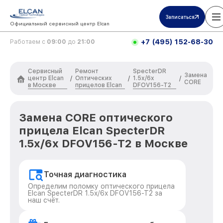
Записаться
Официальный сервисный центр Elcan
+7 (495) 152-68-30
Работаем с
09:00
до
21:00
Сервисный
Ремонт
SpecterDR
Замена
центр Elcan
Оптических
1.5x/6x
/
/
/
CORE
в Москве
прицелов Elcan
DFOV156-T2
Замена CORE оптического
прицела Elcan SpecterDR
1.5x/6x DFOV156-T2 в Москве
Точная диагностика
Определим поломку оптического прицела
Elcan SpecterDR 1.5x/6x DFOV156-T2 за
наш счёт.