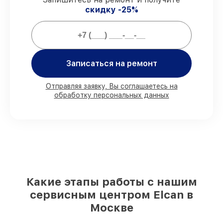
скидку -25%
Мы гарантируем:
80%
работ закрываем в вашем
присутствии
90%
запчастей Elcan имеются на складе
Записаться на ремонт
в Москве, остальные доставляются
быстро
Отправляя заявку, Вы соглашаетесь на
Фирменные детали Elcan и
обработку персональных данных
проверенные реплики
– с учётом любых
финансовых возможностей
85%
ремонтов исполняются за 1–2 часа,
при незамедлительном начале работ
Какие этапы работы с нашим
сервисным центром Elcan в
Москве