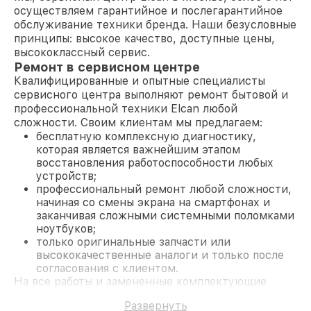
осуществляем гарантийное и послегарантийное
обслуживание техники бренда. Наши безусловные
принципы: высокое качество, доступные цены,
высококлассный сервис.
Ремонт в сервисном центре
Квалифицированные и опытные специалисты
сервисного центра выполняют ремонт бытовой и
профессиональной техники Elcan любой
сложности. Своим клиентам мы предлагаем:
бесплатную комплексную диагностику,
которая является важнейшим этапом
восстановления работоспособности любых
устройств;
профессиональный ремонт любой сложности,
начиная со смены экрана на смартфонах и
заканчивая сложными системными поломками
ноутбуков;
только оригинальные запчасти или
высококачественные аналоги и только после
согласования с клиентом.
На все работы и замененные комплектующие
предоставляется длительная гарантия. В случае
Развернуть
поломки по условиям гарантии, мы бесплатно