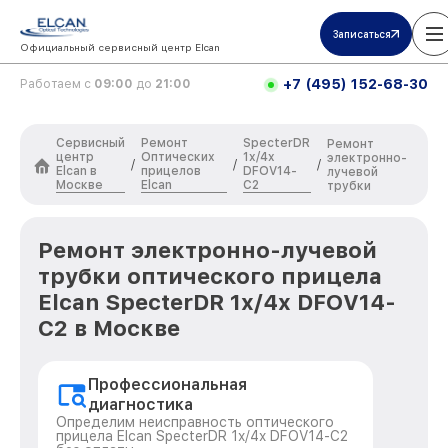
Записаться
Официальный сервисный центр Elcan
+7 (495) 152-68-30
Работаем с
09:00
до
21:00
Сервисный
Ремонт
SpecterDR
Ремонт
центр
Оптических
1x/4x
электронно-
/
/
/
Elcan в
прицелов
DFOV14-
лучевой
Москве
Elcan
C2
трубки
Ремонт электронно-лучевой
трубки оптического прицела
Elcan SpecterDR 1x/4x DFOV14-
C2 в Москве
Профессиональная
диагностика
Определим неисправность оптического
прицела Elcan SpecterDR 1x/4x DFOV14-C2