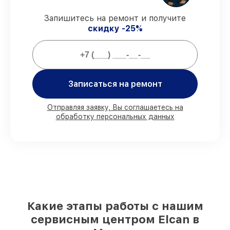
работы и запчасти защищены
официальной гарантией Elcan.
Запишитесь на ремонт и получите
скидку -25%
Мы гарантируем:
80%
ремонтов выполняем с
возможностью личного присутствия
Записаться на ремонт
владельца
90%
комплектующих Elcan есть в
Отправляя заявку, Вы соглашаетесь на
наличии в мастерской или на складе в
обработку персональных данных
Москве, остальные поступают
оперативно
Оригинальные комплектующие Elcan и
качественные аналоги
– для разного
бюджета
85%
работ занимают до 2 часов, после
приёма оптического прицела
Какие этапы работы с нашим
сервисным центром Elcan в