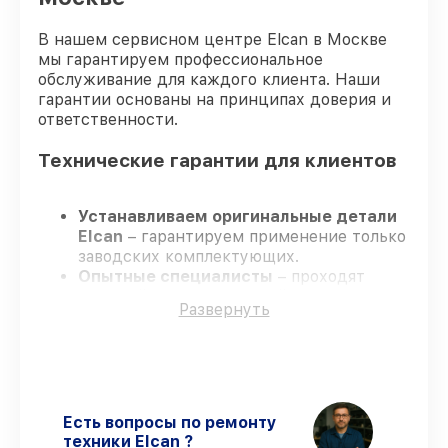
В нашем сервисном центре Elcan в Москве
мы гарантируем профессиональное
обслуживание для каждого клиента. Наши
гарантии основаны на принципах доверия и
ответственности.
Технические гарантии для клиентов
Устанавливаем оригинальные детали
Elcan
– гарантируем применение только
заводских комплектующих.
Опытные специалисты
– проходят
жёсткий контроль знаний и навыков, что
Развернуть
обеспечивает надёжную работу
устройства после ремонта.
Заканчиваем ремонт в четко
оговоренные сроки
– ремонт
оптического прицела Elcan SpecterDR
1x/4x DFOV14-C2 без задержек.
Есть вопросы по ремонту
Гарантийное сопровождение
– все
техники Elcan ?