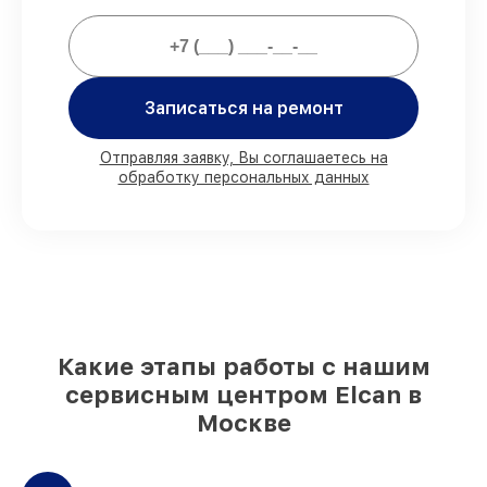
Мы гарантируем:
80%
работ проводим в присутствии
Записаться на ремонт
клиента
90%
деталей Elcan готовы к установке в
Москве, остальные доступны для
Отправляя заявку, Вы соглашаетесь на
срочного заказа
обработку персональных данных
Подлинные запчасти Elcan и
надёжные аналоги
– с учётом любых
финансовых возможностей
85%
работ занимают до 2 часов, при
незамедлительном начале работ
Какие этапы работы с нашим
сервисным центром Elcan в
Москве