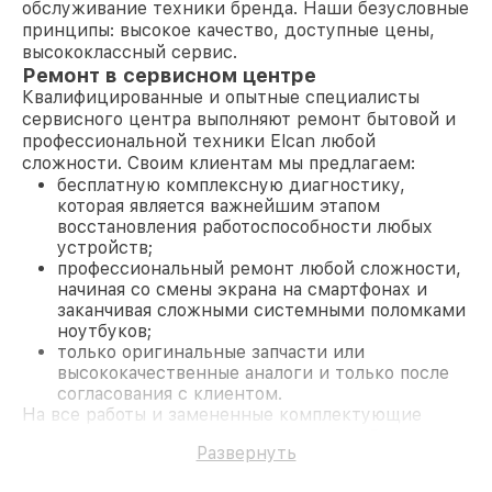
обслуживание техники бренда. Наши безусловные
принципы: высокое качество, доступные цены,
высококлассный сервис.
Ремонт в сервисном центре
Квалифицированные и опытные специалисты
сервисного центра выполняют ремонт бытовой и
профессиональной техники Elcan любой
сложности. Своим клиентам мы предлагаем:
бесплатную комплексную диагностику,
которая является важнейшим этапом
восстановления работоспособности любых
устройств;
профессиональный ремонт любой сложности,
начиная со смены экрана на смартфонах и
заканчивая сложными системными поломками
ноутбуков;
только оригинальные запчасти или
высококачественные аналоги и только после
согласования с клиентом.
На все работы и замененные комплектующие
предоставляется длительная гарантия. В случае
Развернуть
поломки по условиям гарантии, мы бесплатно
исправим ситуацию.