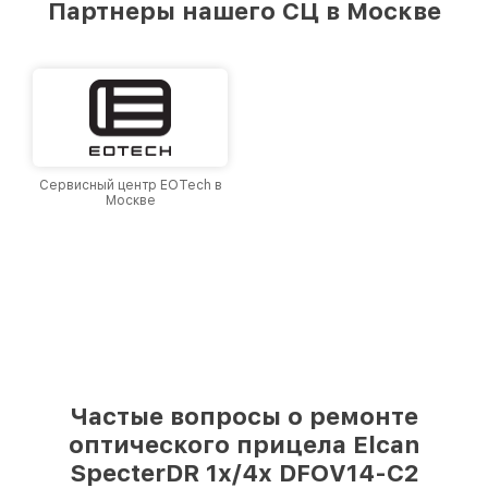
Партнеры нашего СЦ в Москве
Москве, постоянно повышая уровень доверия
и лояльности наших клиентов.
Сервисный центр EOTech в
Москве
Частые вопросы о ремонте
оптического прицела Elcan
SpecterDR 1x/4x DFOV14-C2