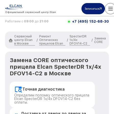
Записаться
Официальный сервисный центр Elcan
+7 (495) 152-68-30
Работаем с
09:00
до
21:00
Сервисный
Ремонт
SpecterDR
Замена
центр Elcan
Оптических
1x/4x
/
/
/
CORE
в Москве
прицелов Elcan
DFOV14-C2
Замена CORE оптического
прицела Elcan SpecterDR 1x/4x
DFOV14-C2 в Москве
Точная диагностика
Определим поломку оптического прицела
Elcan SpecterDR 1x/4x DFOV14-C2 без
оплаты.
Доставка от двери до двери за