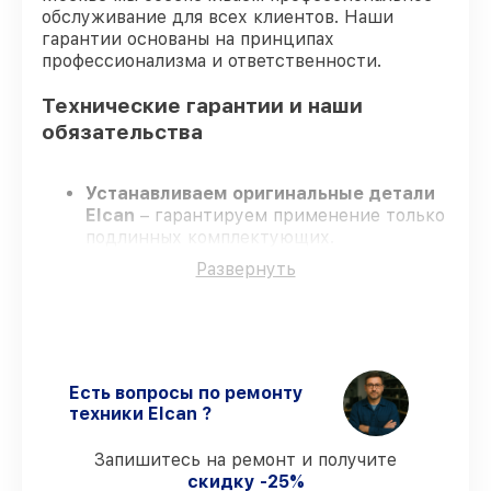
обслуживание для всех клиентов. Наши
гарантии основаны на принципах
профессионализма и ответственности.
Технические гарантии и наши
обязательства
Устанавливаем оригинальные детали
Elcan
– гарантируем применение только
подлинных комплектующих.
Сертифицированные специалисты
–
Развернуть
проходят постоянное обучение, что
обеспечивает надёжную работу
устройства после ремонта.
Соблюдаем сроки ремонта
– ремонт
оптического прицела Elcan SpecterDR
1x/4x DFOV14-C2 в оговоренные сроки.
Есть вопросы по ремонту
Гарантийное сопровождение
– все
техники Elcan ?
работы и запчасти защищены
гарантийной поддержкой до 3 лет.
Запишитесь на ремонт и получите
скидку -25%