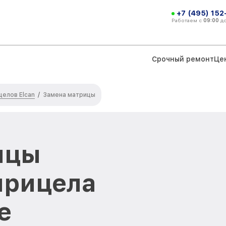
+7 (495) 152
Работаем с
09:00
д
Срочный ремонт
Це
елов Elcan
/
Замена матрицы
ицы
прицела
е