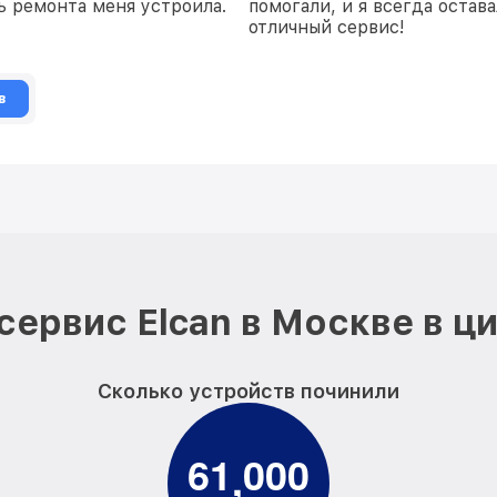
ть ремонта меня устроила.
помогали, и я всегда остав
отличный сервис!
в
сервис Elcan в Москве в ц
Сколько устройств починили
6
1
0
0
0
,