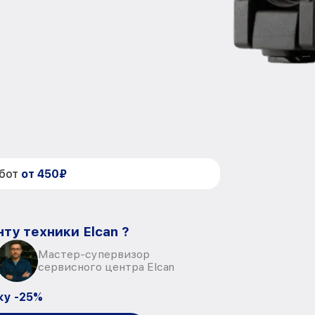
абот
от 450₽
ту техники Elcan ?
Мастер-супервизор
сервисного центра Elcan
ку -25%